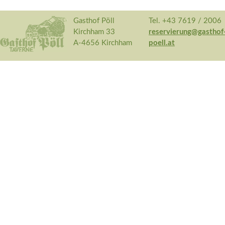
Gasthof Pöll
Tel. +43 7619 / 2006
Kirchham 33
reservierung@gasthof
A-4656 Kirchham
poell.at