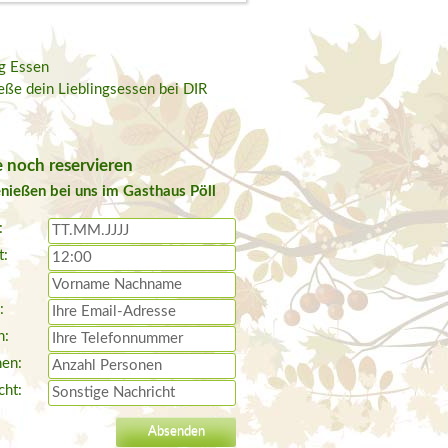
ig Essen
eße dein Lieblingsessen bei DIR
 noch reservieren
nießen bei uns im Gasthaus Pöll
:
t:
:
n:
en:
cht: