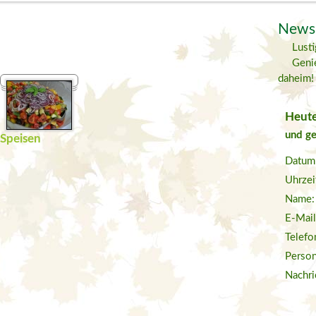
News
Lust
Geni
daheim!
Heute
und ge
Speisen
Datum
Uhrzei
Name:
E-Mail
Telefo
Person
Nachri