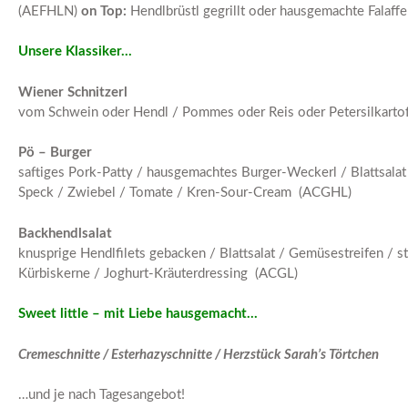
(AEFHLN)
on Top:
Hendlbrüstl gegrillt oder hausgemachte Falaffe
Unsere Klassiker…
Wiener Schnitzerl
vom Schwein oder Hendl / Pommes oder Reis oder Petersilkartof
Pö – Burger
saftiges Pork-Patty / hausgemachtes Burger-Weckerl / Blattsala
Speck / Zwiebel / Tomate / Kren-Sour-Cream (ACGHL)
Backhendlsalat
knusprige Hendlfilets gebacken / Blattsalat / Gemüsestreifen / s
Kürbiskerne / Joghurt-Kräuterdressing (ACGL)
Sweet little – mit Liebe hausgemacht…
Cremeschnitte / Esterhazyschnitte / Herzstück Sarah’s Törtchen
…und je nach Tagesangebot!