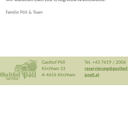
Familie Pöll & Team
Gasthof Pöll
Tel. +43 7619 / 2006
Kirchham 33
reservierung@gasthof
A-4656 Kirchham
poell.at